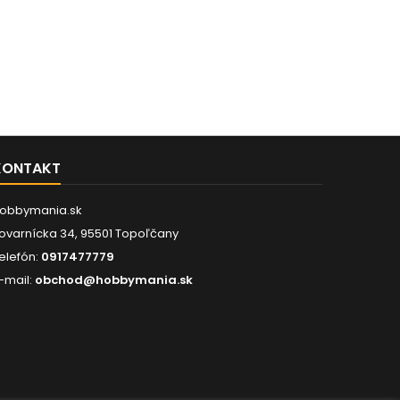
KONTAKT
obbymania.sk
ovarnícka 34, 95501 Topoľčany
elefón:
0917477779
-mail:
obchod@hobbymania.sk