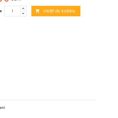
Vložiť do košíka
o

ení.