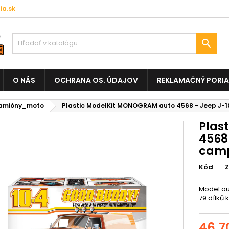
a.sk

O NÁS
OCHRANA OS. ÚDAJOV
REKLAMAČNÝ PORI
amióny_moto
Plastic ModelKit MONOGRAM auto 4568 - Jeep J-10
Plas
4568 
camp
Kód
Model aut
79 dílků 
46,7