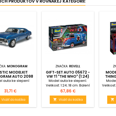
ŠÍCH PRODUKTOV V ROVNAKEJ KATEGÓRII:
ČKA:
MONOGRAM
ZNAČKA:
REVELL
Z
STIC MODELKIT
GIFT-SET AUTO 05672 -
MODE
GRAM AUTO 2098
VW T1 "THE WHO" (1:24)
THING
 CHEVY® NOVA™ SS
CHEV
l auta ke slepení
Model auta ke slepení.
Model
(1:25)
Velikost: 1:24; 18 cm. Balení
Velikost:
obsahuje: 132 dílků ke
obsa
Cena
Cena
31,71 €
67,86 €
slepení, lepidlo, štětec a 6
slepení
barviček.
Vložiť do košíka
Vložiť do košíka

