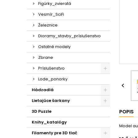
Figúrky_zvieratá
Vesmír_SciFi
Železnice
Dioramy_stavby_príslušenstvo
Ostatné modely
Zbrane
Príslušenstvo
Lode_ponorky

Hádzadlá
Lietajúce šarkany
POPIS
3D Puzzle
Knihy_katalógy
Model aut
Filamenty pre 3D tlač