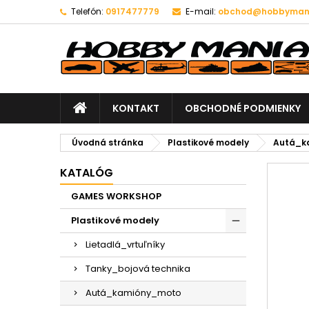
Telefón:
0917477779
E-mail:
obchod@hobbymani
KONTAKT
OBCHODNÉ PODMIENKY
Úvodná stránka
Plastikové modely
Autá_k
KATALÓG
GAMES WORKSHOP
Plastikové modely
Lietadlá_vrtuľníky
Tanky_bojová technika
Autá_kamióny_moto