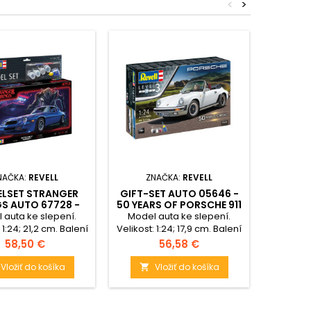
<
>
NAČKA:
REVELL
ZNAČKA:
REVELL
ZN
LSET STRANGER
GIFT-SET AUTO 05646 -
MODEL 
S AUTO 67728 -
50 YEARS OF PORSCHE 911
RANGE
Y CAMARO Z/28
G-MODEL (1:24)
(50TH
 auta ke slepení.
Model auta ke slepení.
Model 
(1:24)
 1:24; 21,2 cm. Balení
Velikost: 1:24; 17,9 cm. Balení
Měřítko:
huje: 91 dílků ke
obsahuje: 115 dílků ke
mm.
Cena
Cena
58,50 €
56,58 €
, lepidlo, štětec a
slepení, lepidlo a barvičky.
barvičky.
Vložiť do košíka
Vložiť do košíka

