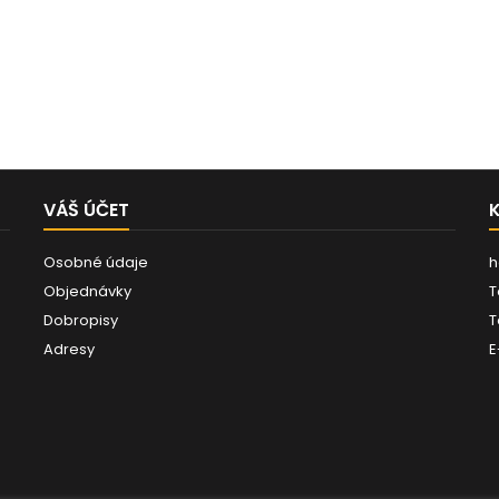
VÁŠ ÚČET
Osobné údaje
h
Objednávky
T
Dobropisy
T
Adresy
E