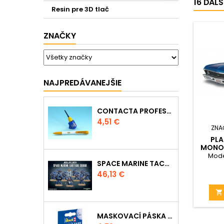
16 ĎAL
Resin pre 3D tlač
ZNAČKY
NAJPREDÁVANEJŠIE
CONTACTA PROFESSIONAL MINI 39608 - 12,5G
Cena
4,51 €
ZNA
PLA
MONO
- '69
Mode
SPACE MARINE TACTICAL SQUAD
Cena
46,13 €

MASKOVACÍ PÁSKA 39695 - 10MM