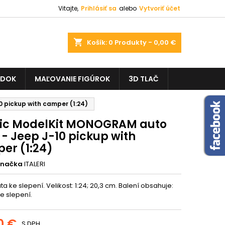
Vitajte,
Prihlásiť sa
alebo
Vytvoriť účet
shopping_cart
Košík:
0
Produkty - 0,00 €
ADOK
MAĽOVANIE FIGÚROK
3D TLAČ
 pickup with camper (1:24)
tic ModelKit MONOGRAM auto
- Jeep J-10 pickup with
er (1:24)
Značka
ITALERI
a ke slepení. Velikost: 1:24; 20,3 cm. Balení obsahuje:
ke slepení.
0 €
S DPH