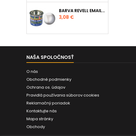
BARVA REVELL EMAILOVÁ - 32102: MATNÁ ČIRÁ (CLEAR MAT)
Cena
3,08 €
NAŠA SPOLOČNOSŤ
O nás
Obchodné podmienky
Ochrana os. údajov
Pravidlá používania súborov cookies
Reklamačný poriadok
Kontaktujte nás
Mapa stránky
Obchody