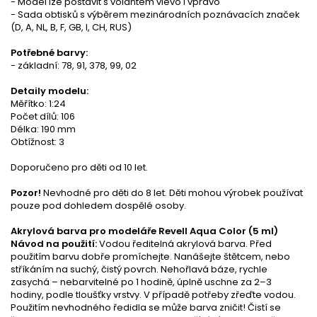
- Model lze postavit s volantem vlevo i vpravo
- Sada obtisků s výběrem mezinárodních poznávacích značek
(D, A, NL, B, F, GB, I, CH, RUS)
Potřebné barvy:
- základní: 78, 91, 378, 99, 02
Detaily modelu:
Měřítko: 1:24
Počet dílů: 106
Délka: 190 mm
Obtížnost: 3
Doporučeno pro děti od 10 let.
Pozor!
Nevhodné pro děti do 8 let. Děti mohou výrobek používat
pouze pod dohledem dospělé osoby.
Akrylová barva pro modeláře Revell Aqua Color (5 ml)
Návod na použití:
Vodou ředitelná akrylová barva. Před
použitím barvu dobře promíchejte. Nanášejte štětcem, nebo
stříkáním na suchý, čistý povrch. Nehořlavá báze, rychle
zasychá – nebarvitelné po 1 hodině, úplně uschne za 2–3
hodiny, podle tloušťky vrstvy. V případě potřeby zřeďte vodou.
Použitím nevhodného ředidla se může barva zničit! Čistí se