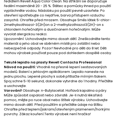
ředidlem Revell Aqua Color Clean. Na stříkání se doporučuje
ředění maximálně 20 - 25 %. Štětec a pomůcky ihned po použití
vypláchněte vodou. Nádobku po použití pevně uzavřete. Po
otevření spotřebujte co nejdříve, barva přístupem vzduchu
zasychá. Chraňte před mrazem. Obsahuje Směs látek 5-chlor-
2methylisothiazol-3(2H)on a 2-methylizothiazol3(2H)-on s
chloridem hořečnatým a dusičnanem hořečnatým. Může
vyvolat alergickou reakci.
Upozornění: Uchovávejte mimo dosah dětí. Zneškodněte tento
materiál a jeho obal ve sběrném místě pro zvláštní nebo
nebezpečné odpady. Pozor! Nevhodné pro děti do 8 let. Děti
mohou výrobek používat pouze pod dohledem dospělé osoby.
Tekuté lepidlo na plasty Revell Contacta Professional
Návod na použití:
Vhodné na přesné lepení sestavovaných
modelů. Balení s jehlovým aplikátorem. Lepidlo naneste na
jednu plochu. Lepené plochy k sobě přitlačte mírným tlakem.
Spoj schne 5-10 sekund, dokonale vytvrdne do 1 hodiny. Přečtěte
a uschovejte.
Varování!
Obsahuje: n-Butylacetat. Hořlavá kapalina a páry.
Může způsobit ospalost nebo závratě. Je-li nutná lékařská
pomoc, mějte po ruce obal nebo štítek výrobku. Uchovávejte
mimo dosah dětí. Před použitím si přečtěte údaje na štítku.
Chraňte před teplem/jiskrami/otevřeným plamenem/horkými
povrchy. Zákaz kouření.Tento výrobek není hračka!