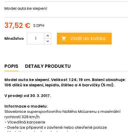
Model auta ke slepení
37,52 €
S DPH
Vložiť do košíka
Množstvo

POPIS
DETAILY PRODUKTU
Model auta ke slepení. Velikost: 1:24; 19 cm. Balení obsahuje:
106 dílků ke slepení, lepidlo, štětec a 4 barvičky (5 ml).
V prodeji od 30. 3. 2017.
Informace o modelu:
Stavebnice supersportovního hbitého McLarenu s maximální
rychlostí 328 km/h.
- Vícedílná karoserie
- Dveře lze připevnit v zavřené nebo otevřené poloze