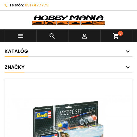
Telefón:
0917477779
0



shopping_cart
KATALÓG
ZNAČKY