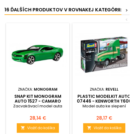
16 ĎALŠÍCH PRODUKTOV V ROVNAKEJ KATEGÓRII:
>
<
ZNAČKA:
MONOGRAM
ZNAČKA:
REVELL
SNAP KIT MONOGRAM
PLASTIC MODELKIT AUTO
AUTO 1527 - CAMARO
07446 - KENWORTH T600
CONCEPT CAR (1:25)
(1:32)
Zacvakávací model auta
Model auta ke slepení
Cena
Cena
28,14 €
28,17 €
Vložiť do košíka
Vložiť do košíka

