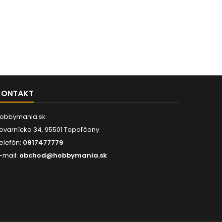
KONTAKT
obbymania.sk
ovarnícka 34, 95501 Topoľčany
elefón:
0917477779
-mail:
obchod@hobbymania.sk