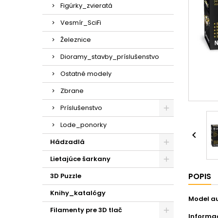
Figúrky_zvieratá
Vesmír_SciFi
Železnice
Dioramy_stavby_príslušenstvo
Ostatné modely
Zbrane
Príslušenstvo
Lode_ponorky

Hádzadlá
Lietajúce šarkany
POPIS
3D Puzzle
Knihy_katalógy
Model aut
Filamenty pre 3D tlač
Informac