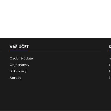
VÁŠ ÚČET
Osobné údaje
h
Objednávky
T
Dobropisy
T
Adresy
E