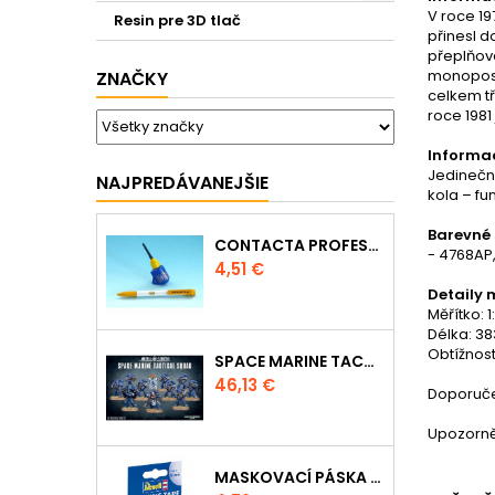
V roce 1
Resin pre 3D tlač
přinesl 
přeplňova
monopostu
ZNAČKY
celkem tř
roce 1981
Informa
Jedinečný
NAJPREDÁVANEJŠIE
kola – fu
Barevné 
CONTACTA PROFESSIONAL MINI 39608 - 12,5G
- 4768AP
Cena
4,51 €
Detaily 
Měřítko: 1
Délka: 3
Obtížnost
SPACE MARINE TACTICAL SQUAD
Cena
46,13 €
Doporučen
Upozorně
MASKOVACÍ PÁSKA 39695 - 10MM