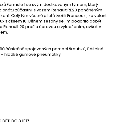
vozů Formule 1 se svým dedikovaným týmem, který
mpionátu zúčastnil s vozem Renault RE20 poháněným
í. Celý tým včetně pilotů tvořili Francouzi, za volant
ux s číslem 16. Během sezóny se jim podařilo dobýt
Řada Renault 20 prošla úpravou a vylepšením, avšak v
kem.
dílů částečně spojovaných pomocí šroubků, řiditelná
rie – hladké gumové pneumatiky
DĚTI DO 3 LET!