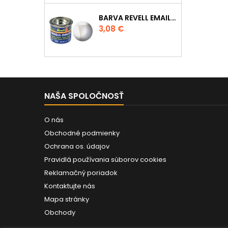
BARVA REVELL EMAILOVÁ - 32102: MATNÁ ČIRÁ (CLEAR MAT)
Cena
3,08 €
NAŠA SPOLOČNOSŤ
O nás
Obchodné podmienky
Ochrana os. údajov
Pravidlá používania súborov cookies
Reklamačný poriadok
Kontaktujte nás
Mapa stránky
Obchody