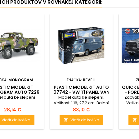
ŠÍCH PRODUKTOV V ROVNAKEJ KATEGÓRII:
ČKA:
MONOGRAM
ZNAČKA:
REVELL
Z
STIC MODELKIT
PLASTIC MODELKIT AUTO
QUICK 
GRAM AUTO 7226
07742 - VW T1 PANEL VAN
- FOR
8 GMC® BIG GAME
- 75 YEARS OF THE VW T1
l auta ke slepení
Model auta ke slepení.
Zacvak
RY PICKUP (1:25)
(1:16)
Velikost: 1:16; 27,2 cm. Balení
Veliko
obsahuje: 144 dílků ke
o
Cena
Cena
28,14 €
83,10 €
slepení.
naba
sl
Vložiť do košíka
Vložiť do košíka

