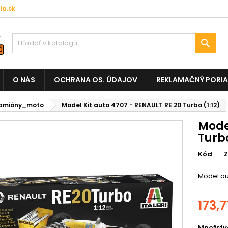
a.sk

O NÁS
OCHRANA OS. ÚDAJOV
REKLAMAČNÝ PORI
amióny_moto
Model Kit auto 4707 - RENAULT RE 20 Turbo (1:12)
Model
Turbo
Kód
Model au
173,7
Množstv