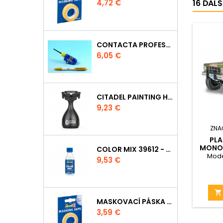
Cena
16 ĎAL
4,72 €
CONTACTA PROFESSIONAL 39604 - 25G
Cena
6,05 €
CITADEL PAINTING HANDLE
Cena
9,23 €
ZNA
PLA
MONO
COLOR MIX 39612 - ŘEDIDLO 100ML
- '7
Mode
Cena
9,53 €
COUNT

MASKOVACÍ PÁSKA 39694 - 6MM
Cena
3,59 €