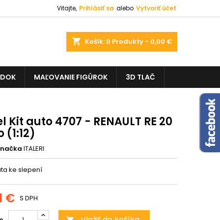
Vitajte,
Prihlásiť sa
alebo
Vytvoriť účet
shopping_cart
Košík:
0
Produkty - 0,00 €
ADOK
MAĽOVANIE FIGÚROK
3D TLAČ
 Kit auto 4707 - RENAULT RE 20
 (1:12)
Značka
ITALERI
ta ke slepení
1 €
S DPH
Vložiť do košíka
o