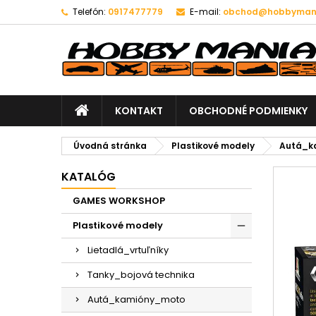
Telefón:
0917477779
E-mail:
obchod@hobbymani
KONTAKT
OBCHODNÉ PODMIENKY
Úvodná stránka
Plastikové modely
Autá_k
KATALÓG
GAMES WORKSHOP
Plastikové modely
Lietadlá_vrtuľníky
Tanky_bojová technika
Autá_kamióny_moto