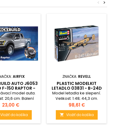
<
>
NAČKA:
AIRFIX
ZNAČKA:
REVELL
ZN
BUILD AUTO J6053
PLASTIC MODELKIT
PLASTI
D F-150 RAPTOR -
LETADLO 03831 - B-24D
07718
GREY
LIBERATOR (1:48)
ROA
ávací model auta.
Model letadla ke slepení.
Model 
st: 20,6 cm. Balení
Velikost: 1:48; 44,3 cm.
Velikost:
bsahuje 43 již
Balení obsahuje: 197 dílků ke
obsah
Cena
Cena
23,00 €
98,61 €
rvených dílků ke
slepení.
ožení modelu.
Vložiť do košíka
Vložiť do košíka

